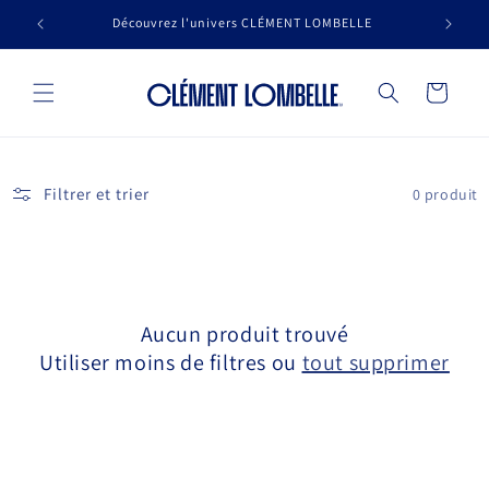
et
passer
Découvrez l'univers CLÉMENT LOMBELLE
L
au
contenu
Panier
Filtrer et trier
0 produit
Aucun produit trouvé
Utiliser moins de filtres ou
tout supprimer